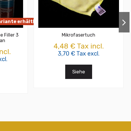
ariante erhältlich
 Filler 3
Mikrofasertuch
han
4,48 € Tax incl.
ncl.
3,70 € Tax excl.
cl.
Siehe