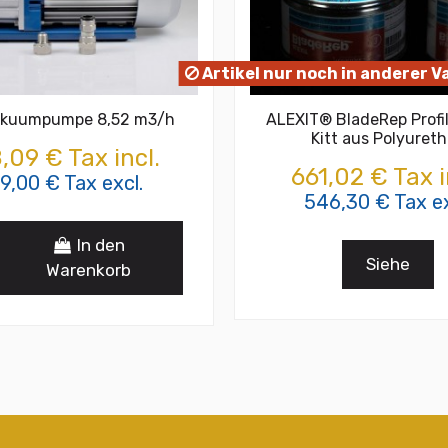
Artikel nur noch in anderer V
kuumpumpe 8,52 m3/h
ALEXIT® BladeRep Profile
Kitt aus Polyuret
,09 € Tax incl.
661,02 € Tax i
9,00 € Tax excl.
546,30 € Tax ex
In den
Siehe
Warenkorb