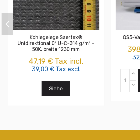
Kohlegelege Saertex®
QS5-Va
Unidirektional 0º U-C-314 g/m² -
398
50K, breite 1230 mm
32
47,19 € Tax incl.
39,00 € Tax excl.
Siehe