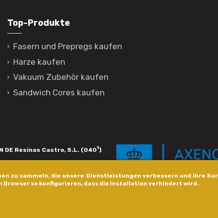
Top-Produkte
Fasern und Prepregs kaufen
Harze kaufen
Vakuum Zubehör kaufen
Sandwich Cores kaufen
1
 DE Resinas Castro, S.L. (040
)
igación de calidade. Esta operación
en zu sammeln, die unsere Dienstleistungen verbessern und Ihre Sur
s pola Axencia Galega de Innovación,
n Browser so konfigurieren, dass die Installation verhindert wird.
xudas a empresa. InnovaPeme 2023.