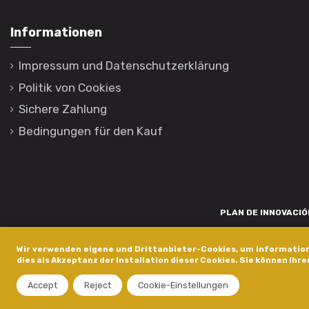
Informationen
Impressum und Datenschutzerklärung
Politik von Cookies
Sichere Zahlung
Bedingungen für den Kauf
PLAN DE INNOVACIÓN
Para promover o desenvolvemento tecnolóxico, a innovación e unha invest
Wir verwenden eigene und Drittanbieter-Cookies, um Information
está financiada pola Xunta de Galicia, a través de axudas concedida
dies als Akzeptanz der Installation dieser Cookies. Sie können Ihre
dentro do programa de a
Accept
Reject
Cookie-Einstellungen