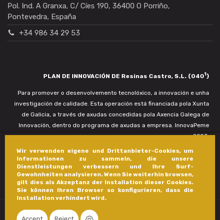
Pol. Ind. A Granxa, C/ Cíes 190, 36400 O Porriño,
Pontevedra, España
+34 986 34 29 53
1
PLAN DE INNOVACIÓN DE Resinas Castro, S.L. (040
)
Para promover o desenvolvemento tecnolóxico, a innovación e unha
investigación de calidade. Esta operación está financiada pola Xunta
de Galicia, a través de axudas concedidas pola Axencia Galega de
Innovación, dentro do programa de axudas a empresa. InnovaPeme
2023.
Wir verwenden eigene und Drittanbieter-Cookies, um
Informationen zu sammeln, die unsere
Dienstleistungen verbessern und Ihre Surf-
Gewohnheiten analysieren. Wenn Sie weiterhin browsen,
gilt dies als Akzeptanz der Installation dieser Cookies.
Sie können Ihren Browser so konfigurieren, dass die
Installation verhindert wird.
Accept
Reject