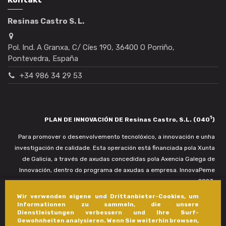
Resinas Castro S. L.
Pol. Ind. A Granxa, C/ Cíes 190, 36400 O Porriño,
Pontevedra, España
+34 986 34 29 53
1
PLAN DE INNOVACIÓN DE Resinas Castro, S.L. (040
)
Para promover o desenvolvemento tecnolóxico, a innovación e unha
investigación de calidade. Esta operación está financiada pola Xunta
de Galicia, a través de axudas concedidas pola Axencia Galega de
Innovación, dentro do programa de axudas a empresa. InnovaPeme
2023.
Wir verwenden eigene und Drittanbieter-Cookies, um
Informationen zu sammeln, die unsere
Dienstleistungen verbessern und Ihre Surf-
Gewohnheiten analysieren. Wenn Sie weiterhin browsen,