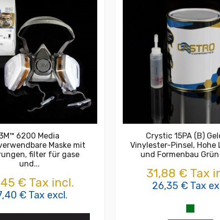
3M™ 6200 Media
Crystic 15PA (B) Ge
verwendbare Maske mit
Vinylester-Pinsel, Hohe
rungen, filter für gase
und Formenbau Grün
und...
31,88 € Tax in
,45 € Tax incl.
26,35 € Tax exc
7,40 € Tax excl.