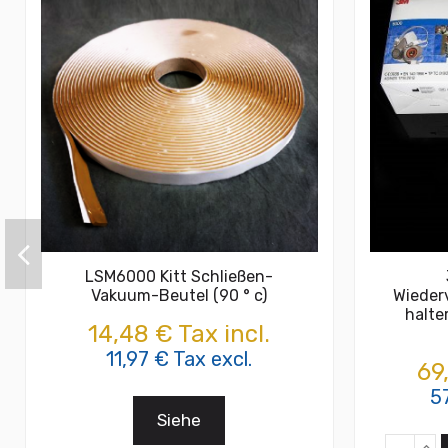
LSM6000 Kitt Schließen-
Vakuum-Beutel (90 ° c)
Wieder
halte
14,48 € Tax incl.
11,97 € Tax excl.
69
5
Siehe