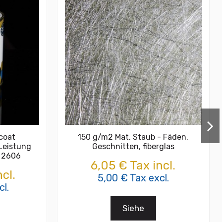
lcoat
150 g/m2 Mat, Staub - Fäden,
 Leistung
Geschnitten, fiberglas
 2606
6,05 € Tax incl.
cl.
5,00 € Tax excl.
l.
Siehe