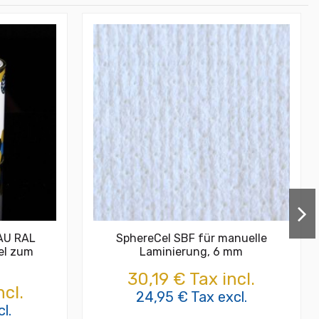
RAU RAL
SphereCel SBF für manuelle
el zum
Laminierung, 6 mm
30,19 € Tax incl.
ncl.
24,95 € Tax excl.
l.