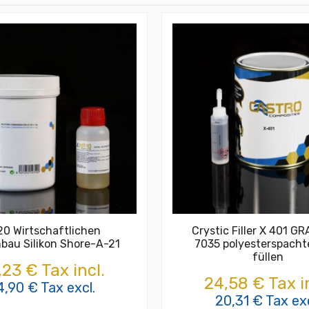
0 Wirtschaftlichen
Crystic Filler X 401 G
bau Silikon Shore-A-21
7035 polyesterspacht
füllen
,23 € Tax incl.
24,58 € Tax i
4,90 € Tax excl.
20,31 € Tax exc