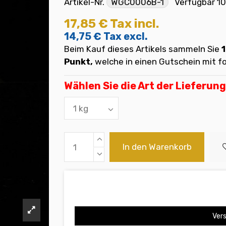
Artikel-Nr.
WGC0006B-1
Verfügbar
10
17,85 €
Tax incl.
14,75 €
Tax excl.
Beim Kauf dieses Artikels sammeln Sie
1
Punkt,
welche in einen Gutschein mit
Wählen Sie die Art der Lieferung
In den Warenkorb
Vers