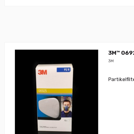
3M™ 0692
3M
Partikelfi