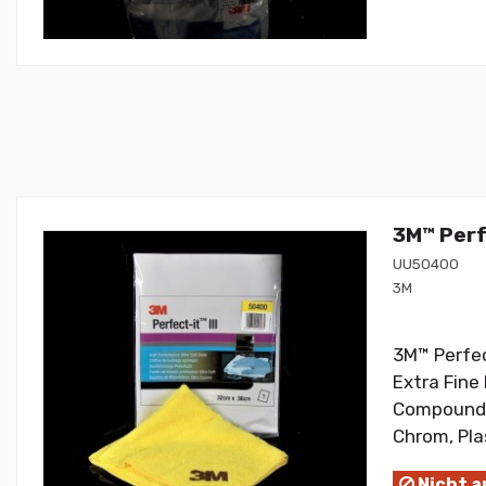
3M™ Perf
UU50400
3M
3M™ Perfec
Extra Fine
Compoundie
Chrom, Pla
Nicht a