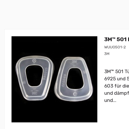
3M™ 501 
WUU0501-2
3M
3M™ 501 Tü
6925 und 5
603 für die
und dämpfe
und...