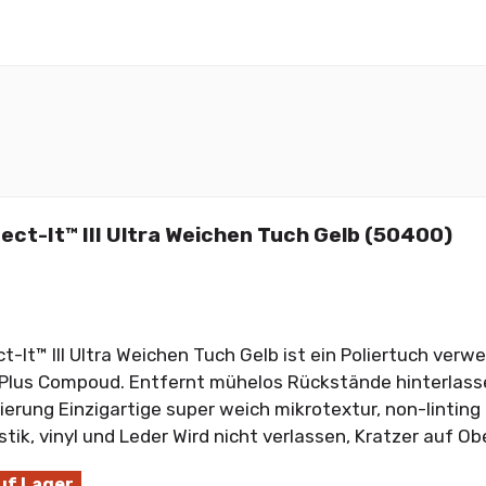
ect-It™ III Ultra Weichen Tuch Gelb (50400)
t-It™ III Ultra Weichen Tuch Gelb ist ein Poliertuch ve
 Plus Compoud. Entfernt mühelos Rückstände hinterlasse
rung Einzigartige super weich mikrotextur, non-linting Id
stik, vinyl und Leder Wird nicht verlassen, Kratzer auf O
uf Lager