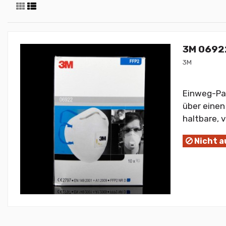
3M 06922
3M
Einweg-Pa
über einen
haltbare, 
Nicht a