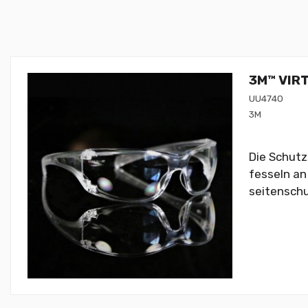
3M™ VIRT
UU4740
3M
Die Schutz
fesseln an
seitenschu