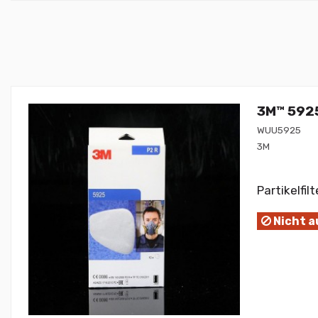
3M™ 5925
WUU5925
3M
Partikelfi
Nicht a