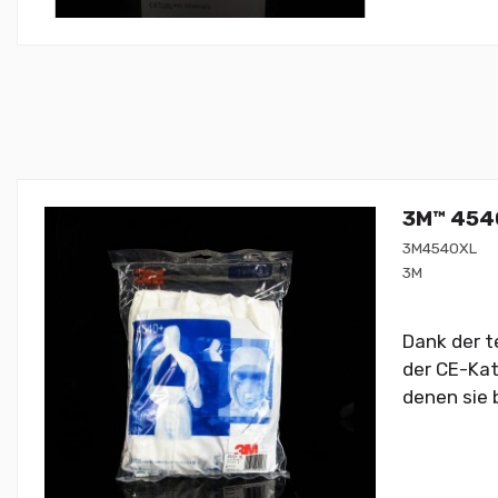
3M™ 454
3M4540XL
3M
Dank der t
der CE-Kat
denen sie 