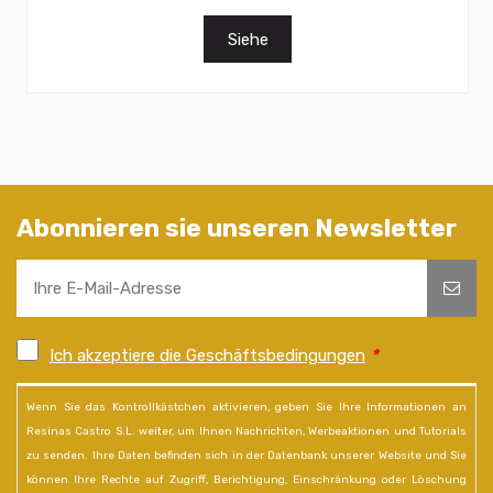
Siehe
Abonnieren sie unseren Newsletter
Ich akzeptiere die Geschäftsbedingungen
*
Wenn Sie das Kontrollkästchen aktivieren, geben Sie Ihre Informationen an
Resinas Castro S.L. weiter, um Ihnen Nachrichten, Werbeaktionen und Tutorials
zu senden. Ihre Daten befinden sich in der Datenbank unserer Website und Sie
können Ihre Rechte auf Zugriff, Berichtigung, Einschränkung oder Löschung