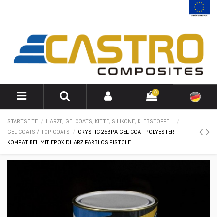
0
STARTSEITE
HARZE, GELCOATS, KITTE, SILIKONE, KLEBSTOFFE...
GEL COATS / TOP COATS
CRYSTIC 253PA GEL COAT POLYESTER-
KOMPATIBEL MIT EPOXIDHARZ FARBLOS PISTOLE