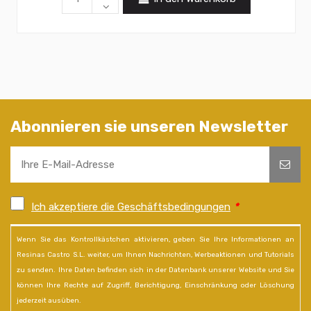
Abonnieren sie unseren Newsletter
Ich akzeptiere die Geschäftsbedingungen
*
Wenn Sie das Kontrollkästchen aktivieren, geben Sie Ihre Informationen an
Resinas Castro S.L. weiter, um Ihnen Nachrichten, Werbeaktionen und Tutorials
zu senden. Ihre Daten befinden sich in der Datenbank unserer Website und Sie
können Ihre Rechte auf Zugriff, Berichtigung, Einschränkung oder Löschung
jederzeit ausüben.