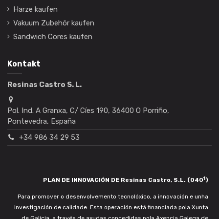
Harze kaufen
Vakuum Zubehör kaufen
Sandwich Cores kaufen
Kontakt
Resinas Castro S. L.
Pol. Ind. A Granxa, C/ Cíes 190, 36400 O Porriño,
Pontevedra, España
+34 986 34 29 53
1
PLAN DE INNOVACIÓN DE Resinas Castro, S.L. (040
)
Para promover o desenvolvemento tecnolóxico, a innovación e unha
investigación de calidade. Esta operación está financiada pola Xunta
de Galicia, a través de axudas concedidas pola Axencia Galega de