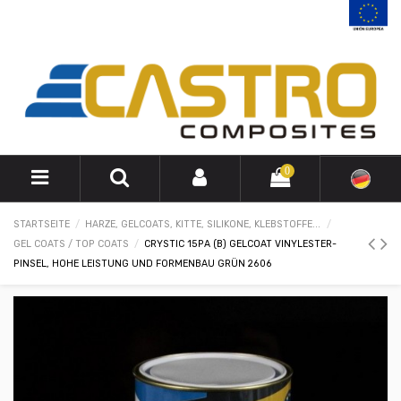
0
STARTSEITE
HARZE, GELCOATS, KITTE, SILIKONE, KLEBSTOFFE...
GEL COATS / TOP COATS
CRYSTIC 15PA (B) GELCOAT VINYLESTER-
PINSEL, HOHE LEISTUNG UND FORMENBAU GRÜN 2606