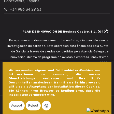
Pontevedra, España
+34 986 34 29 53
1
PLAN DE INNOVACIÓN DE Resinas Castro, S.L. (040
)
Para promover o desenvolvemento tecnolóxico, a innovación e unha
investigación de calidade. Esta operación está financiada pola Xunta
de Galicia, a través de axudas concedidas pola Axencia Galega de
Innovación, dentro do programa de axudas a empresa. InnovaPeme
2023.
Wir verwenden eigene und Drittanbieter-Cookies, um
Informationen zu sammeln, die unsere
Dienstleistungen verbessern und Ihre Surf-
Gewohnheiten analysieren. Wenn Sie weiterhin browsen,
gilt dies als Akzeptanz der Installation dieser Cookies.
Sie können Ihren Browser so konfigurieren, dass die
Installation verhindert wird.
Accept
Reject