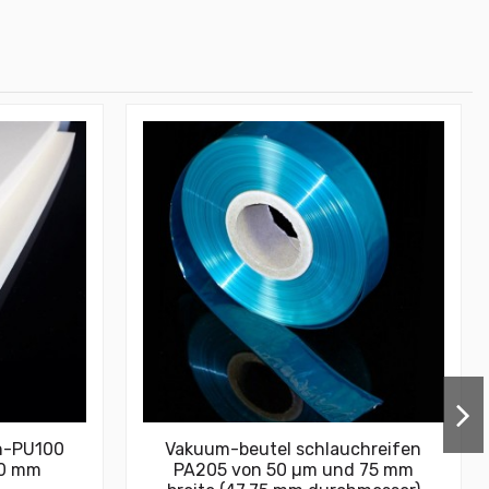
n-PU100
Vakuum-beutel schlauchreifen
20 mm
PA205 von 50 µm und 75 mm