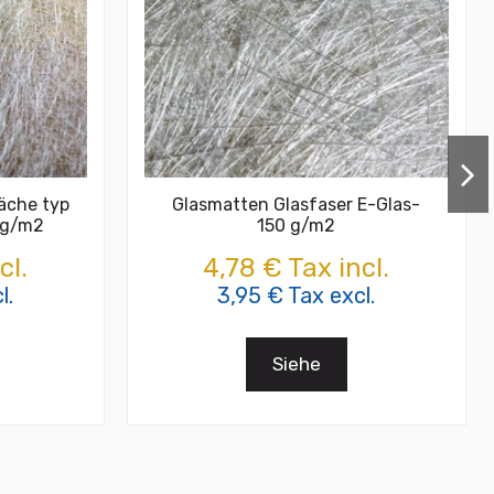
läche typ
Glasmatten Glasfaser E-Glas-
 g/m2
150 g/m2
cl.
4,78 € Tax incl.
l.
3,95 € Tax excl.
Siehe