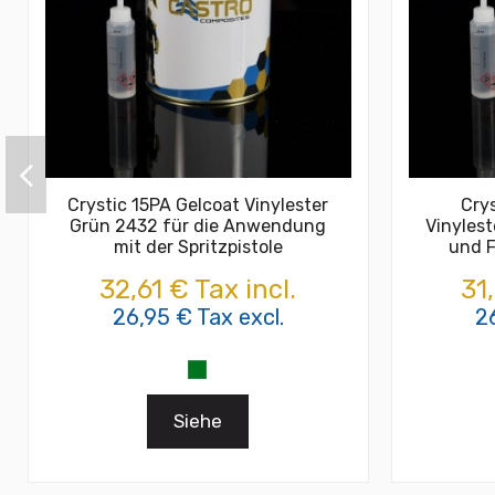
Crystic 15PA Gelcoat Vinylester
Crys
Grün 2432 für die Anwendung
Vinylest
mit der Spritzpistole
und 
32,61 € Tax incl.
31
26,95 € Tax excl.
2
Siehe