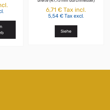
breite (47,75 mm durchmesser)
cl.
6,71 € Tax incl.
l.
5,54 € Tax excl.
en
Siehe
rb