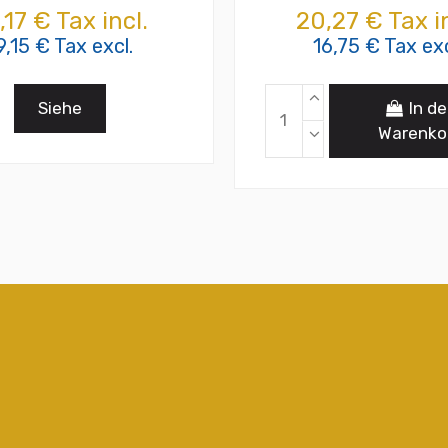
,17 € Tax incl.
20,27 € Tax in
9,15 € Tax excl.
16,75 € Tax exc
Siehe
In d
Warenko