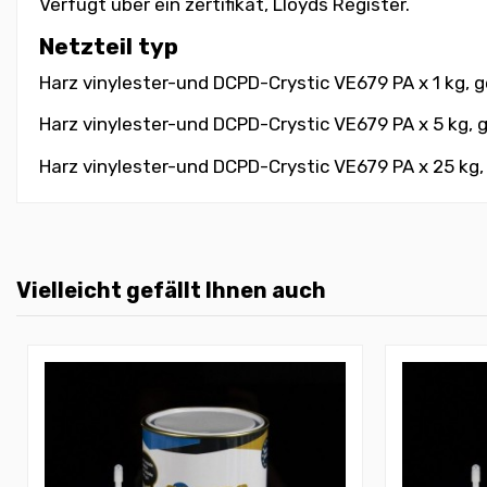
Verfügt über ein zertifikat, Lloyds Register.
Netzteil typ
Harz vinylester-und DCPD-Crystic VE679 PA x 1 kg, g
Harz vinylester-und DCPD-Crystic VE679 PA x 5 kg, 
Harz vinylester-und DCPD-Crystic VE679 PA x 25 kg,
Vielleicht gefällt Ihnen auch