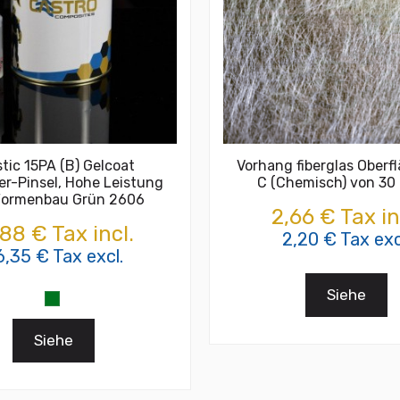
tic 15PA (B) Gelcoat
Vorhang fiberglas Oberf
er-Pinsel, Hohe Leistung
C (Chemisch) von 30
Formenbau Grün 2606
2,66 € Tax in
,88 € Tax incl.
2,20 € Tax exc
6,35 € Tax excl.
Siehe
Siehe