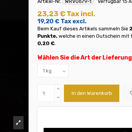
Artikel-Nr.
WRV0679-1
Verfügbar
15 A
23,23 €
Tax incl.
19,20 €
Tax excl.
Beim Kauf dieses Artikels sammeln Sie
Punkte,
welche in einen Gutschein mi
0,20 €
.
Wählen Sie die Art der Lieferung
In den Warenkorb