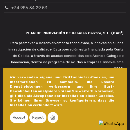
+34 986 34 29 53
1
PLAN DE INNOVACIÓN DE Resinas Castro, S.L. (040
)
Para promover o desenvolvemento tecnolóxico, a innovación e unha
investigación de calidade. Esta operación está financiada pola Xunta
de Galicia, a través de axudas concedidas pola Axencia Galega de
Innovación, dentro do programa de axudas a empresa. InnovaPeme
2023.
Wir verwenden eigene und Drittanbieter-Cookies, um
Informationen zu sammeln, die unsere
Dienstleistungen verbessern und Ihre Surf-
Gewohnheiten analysieren. Wenn Sie weiterhin browsen,
gilt dies als Akzeptanz der Installation dieser Cookies.
Sie können Ihren Browser so konfigurieren, dass die
Installation verhindert wird.
Accept
Reject