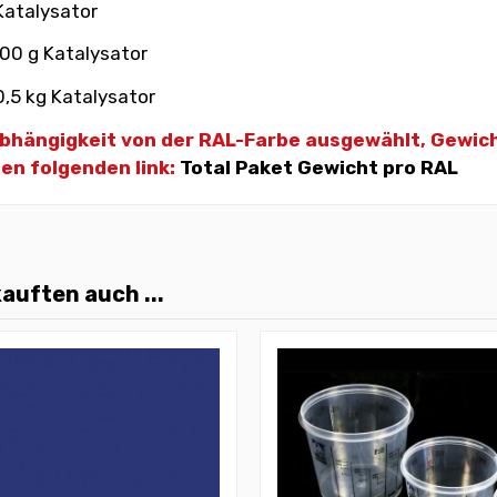
 Katalysator
100 g Katalysator
0,5 kg Katalysator
 Abhängigkeit von der RAL-Farbe ausgewählt, Gewic
den folgenden link:
Total Paket Gewicht pro RAL
auften auch ...