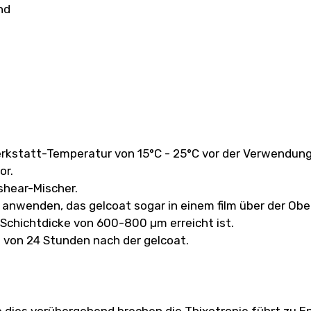
nd
 Werkstatt-Temperatur von 15°C - 25°C vor der Verwendung
or.
shear-Mischer.
 anwenden, das gelcoat sogar in einem film über der Obe
-Schichtdicke von 600-800 µm erreicht ist.
lb von 24 Stunden nach der gelcoat.
ie dies vorübergehend brechen die Thixotropie führt zu 