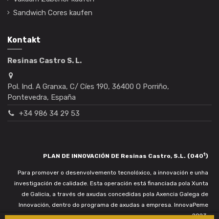
Sandwich Cores kaufen
Kontakt
Resinas Castro S. L.
Pol. Ind. A Granxa, C/ Cíes 190, 36400 O Porriño,
Pontevedra, España
+34 986 34 29 53
1
PLAN DE INNOVACIÓN DE Resinas Castro, S.L. (040
)
Para promover o desenvolvemento tecnolóxico, a innovación e unha
investigación de calidade. Esta operación está financiada pola Xunta
de Galicia, a través de axudas concedidas pola Axencia Galega de
Innovación, dentro do programa de axudas a empresa. InnovaPeme
2023.