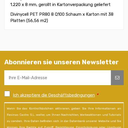
1.220 x 8 mm, gerollt in Kartonverpackung geliefert
Divinycell PET PR80 8 Q100 Schaum x Karton mit 38
Platten (56,56 m2)
Abonnieren sie unseren Newsletter
Ich akzeptiere die Geschäftsbedingungen
*
Wenn Sie das Kontrollkästchen aktivieren, geben Sie Ihre Informationen an
Resinas Castro S.L. weiter, um Ihnen Nachrichten, Werbeaktionen und Tutorials
zu senden. Ihre Daten befinden sich in der Datenbank unserer Website und Sie
können Ihre Rechte auf Zugriff, Berichtigung, Einschränkung oder Löschung