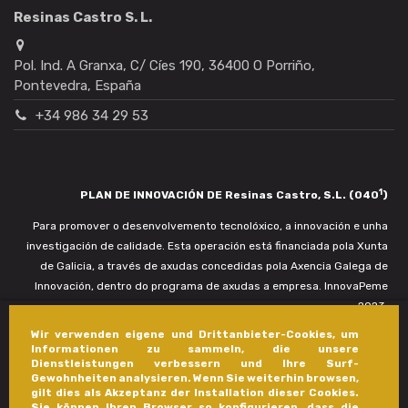
Resinas Castro S. L.
Pol. Ind. A Granxa, C/ Cíes 190, 36400 O Porriño,
Pontevedra, España
+34 986 34 29 53
1
PLAN DE INNOVACIÓN DE Resinas Castro, S.L. (040
)
Para promover o desenvolvemento tecnolóxico, a innovación e unha
investigación de calidade. Esta operación está financiada pola Xunta
de Galicia, a través de axudas concedidas pola Axencia Galega de
Innovación, dentro do programa de axudas a empresa. InnovaPeme
2023.
Wir verwenden eigene und Drittanbieter-Cookies, um
Informationen zu sammeln, die unsere
Dienstleistungen verbessern und Ihre Surf-
Gewohnheiten analysieren. Wenn Sie weiterhin browsen,
gilt dies als Akzeptanz der Installation dieser Cookies.
Sie können Ihren Browser so konfigurieren, dass die