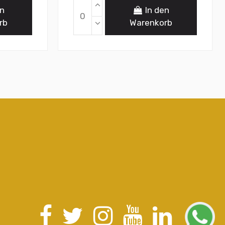
en
In den
rb
Warenkorb