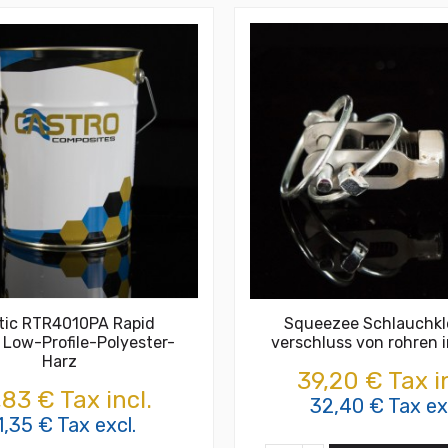
tic RTR4010PA Rapid
Squeezee Schlauchk
 Low-Profile-Polyester-
verschluss von rohren 
Harz
39,20 € Tax in
,83 € Tax incl.
32,40 € Tax ex
1,35 € Tax excl.