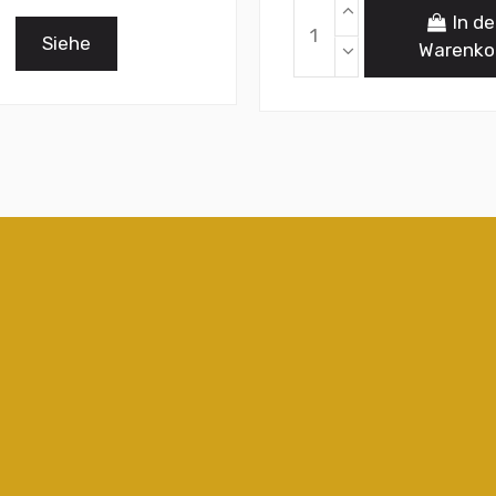
In d
Siehe
Warenko