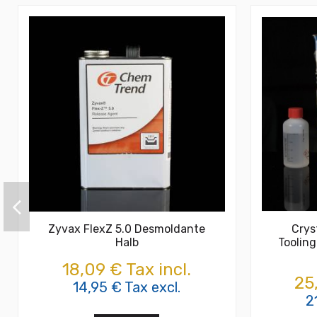
Zyvax FlexZ 5.0 Desmoldante
Crys
Halb
Tooling
18,09 € Tax incl.
25
14,95 € Tax excl.
2