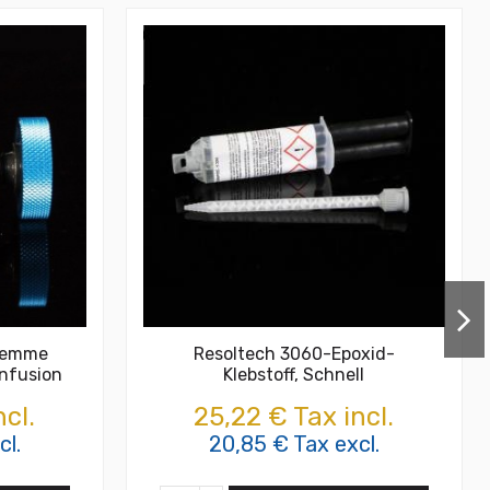
lemme
Resoltech 3060-Epoxid-
infusion
Klebstoff, Schnell
cl.
25,22 € Tax incl.
cl.
20,85 € Tax excl.