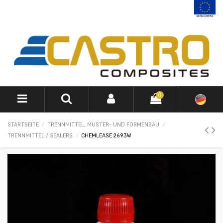
0
STARTSEITE
TRENNMITTEL, MUSTER- UND FORMENBAU
TRENNMITTEL / SEALERS
CHEMLEASE 2693W