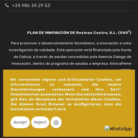
+34 986 34 29 53
1
PLAN DE INNOVACIÓN DE Resinas Castro, S.L. (040
)
Para promover o desenvolvemento tecnolóxico, a innovación e unha
investigación de calidade. Esta operación está financiada pola Xunta
de Galicia, a través de axudas concedidas pola Axencia Galega de
Innovación, dentro do programa de axudas a empresa. InnovaPeme
2023.
Wir verwenden eigene und Drittanbieter-Cookies, um
Informationen zu sammeln, die unsere
Dienstleistungen verbessern und Ihre Surf-
Gewohnheiten analysieren. Wenn Sie weiterhin browsen,
gilt dies als Akzeptanz der Installation dieser Cookies.
Sie können Ihren Browser so konfigurieren, dass die
Installation verhindert wird.
Accept
Reject