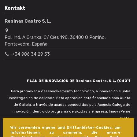
Kontakt
Resinas Castro S. L.
Pol. Ind. A Granxa, C/ Cíes 190, 36400 O Porriño,
Pontevedra, España
+34 986 34 29 53
1
PLAN DE INNOVACIÓN DE Resinas Castro, S.L. (040
)
Para promover o desenvolvemento tecnolóxico, a innovación e unha
investigación de calidade. Esta operación está financiada pola Xunta
de Galicia, a través de axudas concedidas pola Axencia Galega de
Innovación, dentro do programa de axudas a empresa. InnovaPeme
2023.
Wir verwenden eigene und Drittanbieter-Cookies, um
Informationen zu sammeln, die unsere