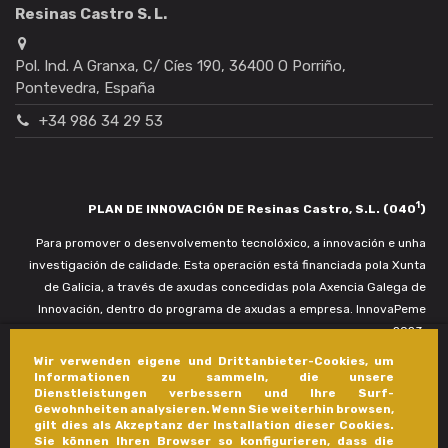
Resinas Castro S. L.
Pol. Ind. A Granxa, C/ Cíes 190, 36400 O Porriño,
Pontevedra, España
+34 986 34 29 53
1
PLAN DE INNOVACIÓN DE Resinas Castro, S.L. (040
)
Para promover o desenvolvemento tecnolóxico, a innovación e unha
investigación de calidade. Esta operación está financiada pola Xunta
de Galicia, a través de axudas concedidas pola Axencia Galega de
Innovación, dentro do programa de axudas a empresa. InnovaPeme
2023.
Wir verwenden eigene und Drittanbieter-Cookies, um
Informationen zu sammeln, die unsere
Dienstleistungen verbessern und Ihre Surf-
Gewohnheiten analysieren. Wenn Sie weiterhin browsen,
gilt dies als Akzeptanz der Installation dieser Cookies.
Sie können Ihren Browser so konfigurieren, dass die