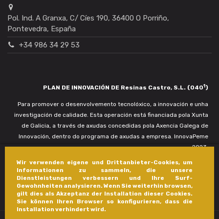
Pol. Ind. A Granxa, C/ Cíes 190, 36400 O Porriño,
Pontevedra, España
+34 986 34 29 53
1
PLAN DE INNOVACIÓN DE Resinas Castro, S.L. (040
)
Para promover o desenvolvemento tecnolóxico, a innovación e unha
investigación de calidade. Esta operación está financiada pola Xunta
de Galicia, a través de axudas concedidas pola Axencia Galega de
Innovación, dentro do programa de axudas a empresa. InnovaPeme
2023.
Wir verwenden eigene und Drittanbieter-Cookies, um
Informationen zu sammeln, die unsere
Dienstleistungen verbessern und Ihre Surf-
Gewohnheiten analysieren. Wenn Sie weiterhin browsen,
gilt dies als Akzeptanz der Installation dieser Cookies.
Sie können Ihren Browser so konfigurieren, dass die
Installation verhindert wird.