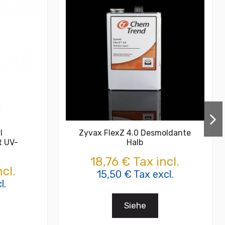
l
Zyvax FlexZ 4.0 Desmoldante
t UV-
Halb
18,76 € Tax incl.
cl.
15,50 € Tax excl.
l.
Siehe