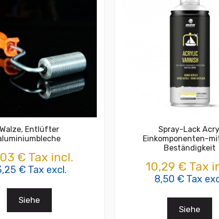
Walze, Entlüfter
Spray-Lack Acry
aluminiumbleche
Einkomponenten-mi
Beständigkeit
,03 € Tax incl.
10,29 € Tax in
3,25 € Tax excl.
8,50 € Tax exc
Siehe
Siehe