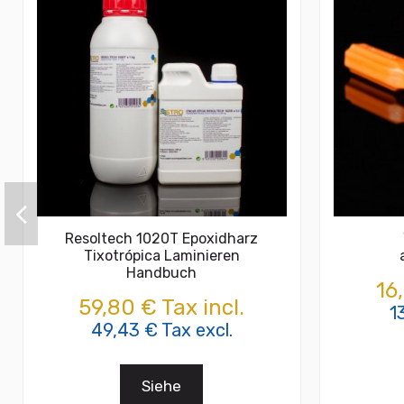
Resoltech 1020T Epoxidharz
Tixotrópica Laminieren
Handbuch
16
59,80 € Tax incl.
1
49,43 € Tax excl.
Siehe