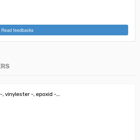
Read feedbacks
ERS
 vinylester -, epoxid -...