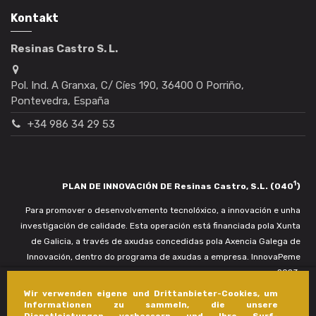
Kontakt
Resinas Castro S. L.
Pol. Ind. A Granxa, C/ Cíes 190, 36400 O Porriño,
Pontevedra, España
+34 986 34 29 53
1
PLAN DE INNOVACIÓN DE Resinas Castro, S.L. (040
)
Para promover o desenvolvemento tecnolóxico, a innovación e unha
investigación de calidade. Esta operación está financiada pola Xunta
de Galicia, a través de axudas concedidas pola Axencia Galega de
Innovación, dentro do programa de axudas a empresa. InnovaPeme
2023.
Wir verwenden eigene und Drittanbieter-Cookies, um
Informationen zu sammeln, die unsere