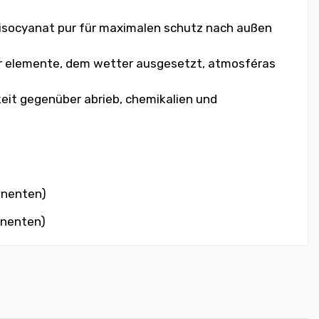
m isocyanat pur für maximalen schutz nach außen
der elemente, dem wetter ausgesetzt, atmosféras
keit gegenüber abrieb, chemikalien und
onenten)
onenten)