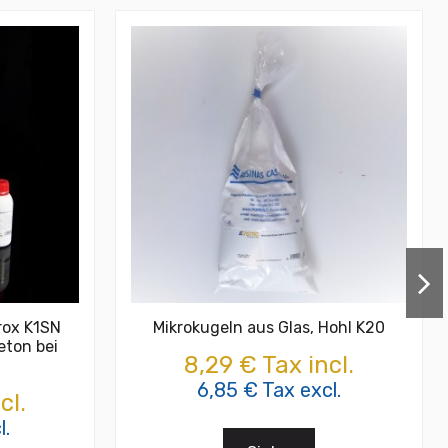
rox K1SN
Mikrokugeln aus Glas, Hohl K20
eton bei
8,29 € Tax incl.
6,85 € Tax excl.
cl.
l.