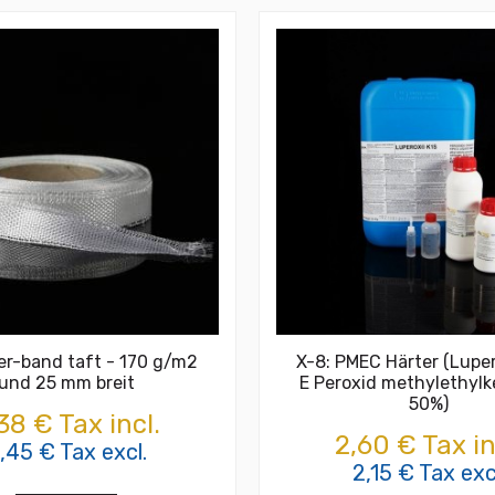
er-band taft - 170 g/m2
X-8: PMEC Härter (Lupe
und 25 mm breit
E Peroxid methylethylk
50%)
38 € Tax incl.
2,60 € Tax in
,45 € Tax excl.
2,15 € Tax exc