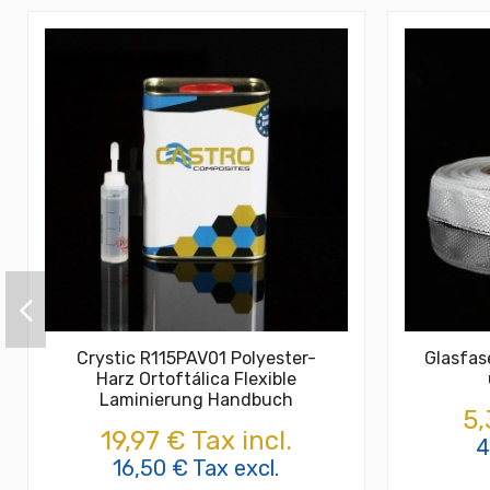
Crystic R115PAV01 Polyester-
Glasfas
Harz Ortoftálica Flexible
Laminierung Handbuch
5,
19,97 € Tax incl.
4
16,50 € Tax excl.