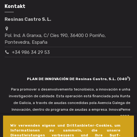
Kontakt
Resinas Castro S. L.
Pol. Ind. A Granxa, C/ Cíes 190, 36400 O Porriño,
Pontevedra, España
+34 986 34 29 53
1
PLAN DE INNOVACIÓN DE Resinas Castro, S.L. (040
)
Para promover o desenvolvemento tecnolóxico, a innovación e unha
investigación de calidade. Esta operación está financiada pola Xunta
de Galicia, a través de axudas concedidas pola Axencia Galega de
Innovación, dentro do programa de axudas a empresa. InnovaPeme
2023.
Wir verwenden eigene und Drittanbieter-Cookies, um
Informationen zu sammeln, die unsere
Dienstleistungen verbessern und Ihre Surf-