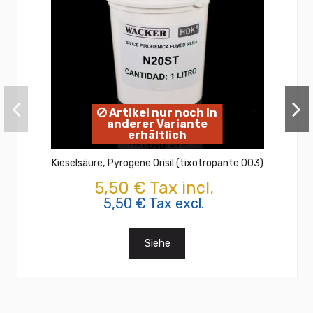
Artikel nur noch in
anderer Variante
erhältlich
Kieselsäure, Pyrogene Orisil (tixotropante 003)
5,50 € Tax incl.
5,50 € Tax excl.
Siehe