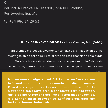
Pol. Ind. A Granxa, C/ Cíes 190, 36400 O Porriño,
Pontevedra, España
+34 986 34 29 53
1
PLAN DE INNOVACIÓN DE Resinas Castro, S.L. (040
)
Para promover o desenvolvemento tecnolóxico, a innovación e unha
investigación de calidade. Esta operación está financiada pola Xunta
de Galicia, a través de axudas concedidas pola Axencia Galega de
Innovación, dentro do programa de axudas a empresa. InnovaPeme
2023.
Wir verwenden eigene und Drittanbieter-Cookies, um
Informationen zu sammeln, die unsere
Dienstleistungen verbessern und Ihre Surf-
Gewohnheiten analysieren. Wenn Sie weiterhin browsen,
gilt dies als Akzeptanz der Installation dieser Cookies.
Sie können Ihren Browser so konfigurieren, dass die
Installation verhindert wird.