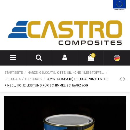
0
STARTSEITE
HARZE, GELCOATS, KITTE, SILIKONE, KLEBSTOFFE...
GEL COATS / TOP COATS
CRYSTIC 15PA (B) GELCOAT VINYLESTER-
PINSEL, HOHE LEISTUNG FÜR SCHIMMEL SCHWARZ 630