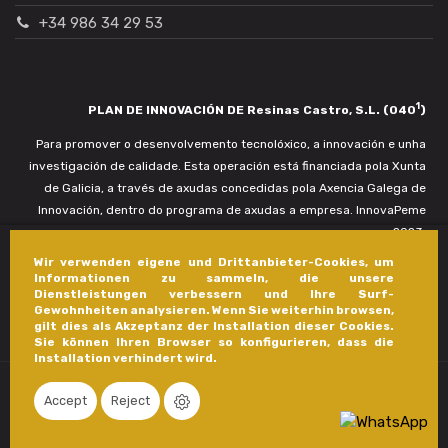
+34 986 34 29 53
1
PLAN DE INNOVACIÓN DE Resinas Castro, S.L. (040
)
Para promover o desenvolvemento tecnolóxico, a innovación e unha
investigación de calidade. Esta operación está financiada pola Xunta
de Galicia, a través de axudas concedidas pola Axencia Galega de
Innovación, dentro do programa de axudas a empresa. InnovaPeme
2023.
Wir verwenden eigene und Drittanbieter-Cookies, um
Informationen zu sammeln, die unsere
Dienstleistungen verbessern und Ihre Surf-
Gewohnheiten analysieren. Wenn Sie weiterhin browsen,
gilt dies als Akzeptanz der Installation dieser Cookies.
Sie können Ihren Browser so konfigurieren, dass die
Installation verhindert wird.
Accept
Reject