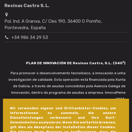
Resinas Castro S. L.
Pol. Ind. A Granxa, C/ Cíes 190, 36400 O Porriño,
Pontevedra, España
+34 986 34 29 53
1
PLAN DE INNOVACIÓN DE Resinas Castro, S.L. (040
)
Para promover o desenvolvemento tecnolóxico, a innovación e unha
investigación de calidade. Esta operación está financiada pola Xunta
de Galicia, a través de axudas concedidas pola Axencia Galega de
Innovación, dentro do programa de axudas a empresa. InnovaPeme
2023.
Wir verwenden eigene und Drittanbieter-Cookies, um
Informationen zu sammeln, die unsere
Dienstleistungen verbessern und Ihre Surf-
Gewohnheiten analysieren. Wenn Sie weiterhin browsen,
gilt dies als Akzeptanz der Installation dieser Cookies.
Sie können Ihren Browser so konfigurieren, dass die