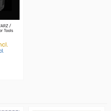
WARZ /
r Tools
ncl.
l.