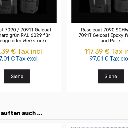
at 7090 / 7091T Gelcoat
Resolcoat 7090 SCH
harz grün RAL 6029 für
7091T Gelcoat Epoxy fo
euge oder Werkstücke
and Parts
,39 € Tax incl.
117,39 € Tax i
7,01 € Tax excl.
97,01 € Tax exc
Siehe
Siehe
auften auch ...