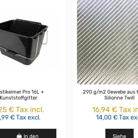
stikeimer Pro 16L +
290 g/m2 Gewebe aus f
Kunststoffgitter
Silionne Twill
25 € Tax incl.
16,94 € Tax in
,99 € Tax excl.
14,00 € Tax exc
In den
Siehe