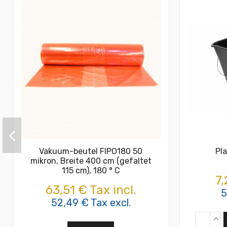
Vakuum-beutel FIPO180 50
Pla
mikron, Breite 400 cm (gefaltet
115 cm), 180 ° C
7,
63,51 € Tax incl.
5
52,49 € Tax excl.