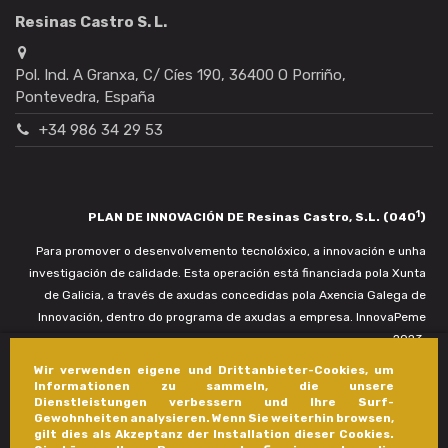
Resinas Castro S. L.
Pol. Ind. A Granxa, C/ Cíes 190, 36400 O Porriño,
Pontevedra, España
+34 986 34 29 53
1
PLAN DE INNOVACIÓN DE Resinas Castro, S.L. (040
)
Para promover o desenvolvemento tecnolóxico, a innovación e unha
investigación de calidade. Esta operación está financiada pola Xunta
de Galicia, a través de axudas concedidas pola Axencia Galega de
Innovación, dentro do programa de axudas a empresa. InnovaPeme
2023.
Wir verwenden eigene und Drittanbieter-Cookies, um
Informationen zu sammeln, die unsere
Dienstleistungen verbessern und Ihre Surf-
Gewohnheiten analysieren. Wenn Sie weiterhin browsen,
gilt dies als Akzeptanz der Installation dieser Cookies.