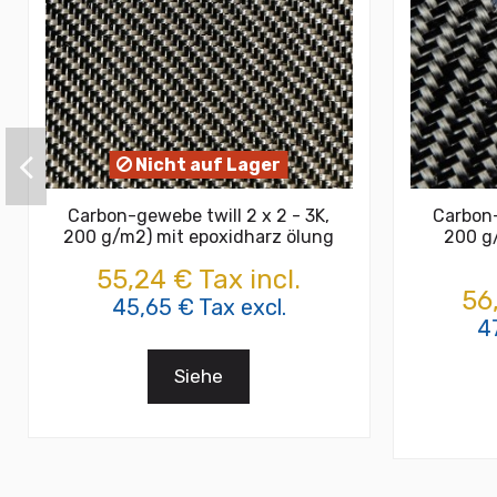
Nicht auf Lager
Carbon-gewebe twill 2 x 2 - 3K,
Carbon-
200 g/m2) mit epoxidharz ölung
200 g
55,24 € Tax incl.
56
45,65 € Tax excl.
4
Siehe