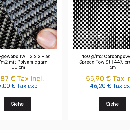
gewebe twill 2 x 2 - 3K,
160 g/m2 Carbongew
/m2 mit Polyamidgarn,
Spread Tow Stil 447, br
100 cm
cm
,87 € Tax incl.
55,90 € Tax in
7,00 € Tax excl.
46,20 € Tax ex
Siehe
Siehe