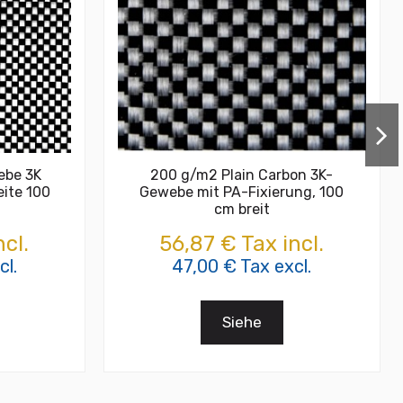
ebe 3K
200 g/m2 Plain Carbon 3K-
eite 100
Gewebe mit PA-Fixierung, 100
cm breit
cl.
56,87 € Tax incl.
cl.
47,00 € Tax excl.
Siehe