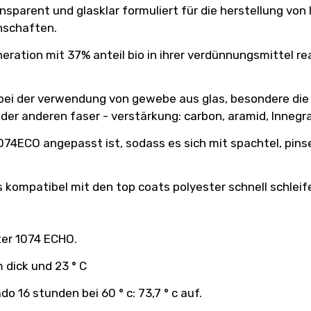
ansparent und glasklar formuliert für die herstellung vo
nschaften.
neration mit 37% anteil bio in ihrer verdünnungsmittel 
nt bei der verwendung von gewebe aus glas, besondere di
eder anderen faser - verstärkung: carbon, aramid, Innegra,
4ECO angepasst ist, sodass es sich mit spachtel, pinsel
 es kompatibel mit den top coats polyester schnell schle
ter 1074 ECHO.
 dick und 23 ° C
16 stunden bei 60 ° c: 73,7 ° c auf.