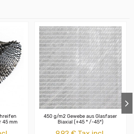
hreifen
450 g/m2 Gewebe aus Glasfaser
r 45 mm
Biaxial (+45 ° /-45°)
cl.
9,92 € Tax incl.