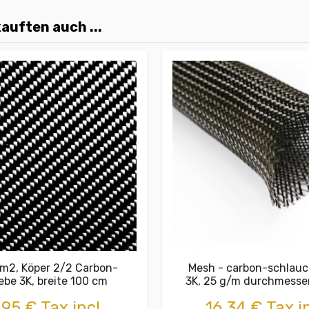
auften auch ...
m2, Köper 2/2 Carbon-
Mesh - carbon-schlauc
be 3K, breite 100 cm
3K, 25 g/m durchmesse
,95 € Tax incl.
16,34 € Tax in