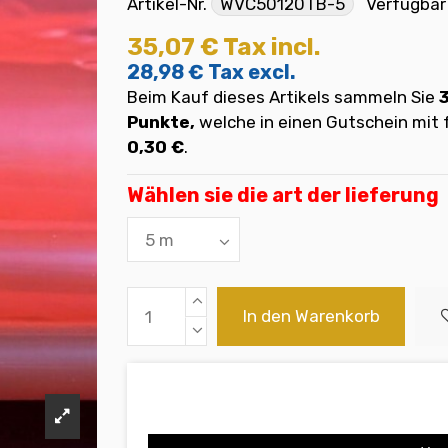
Artikel-Nr.
WVC50120TB-5
Verfügbar
35,07 €
Tax incl.
28,98 €
Tax excl.
Beim Kauf dieses Artikels sammeln Sie
Punkte,
welche in einen Gutschein mi
0,30 €
.
Wählen sie die art der lieferung
In den Warenkorb