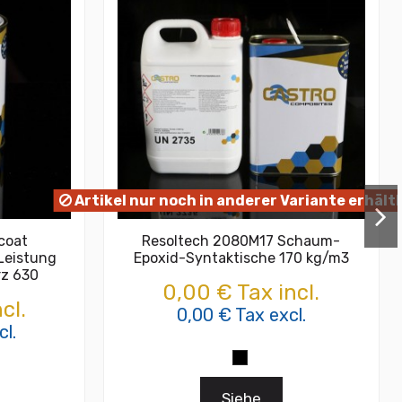
Artikel nur noch in anderer Variante erhältl
lcoat
Resoltech 2080M17 Schaum-
 Leistung
Epoxid-Syntaktische 170 kg/m3
rz 630
0,00 € Tax incl.
cl.
0,00 € Tax excl.
l.
Siehe