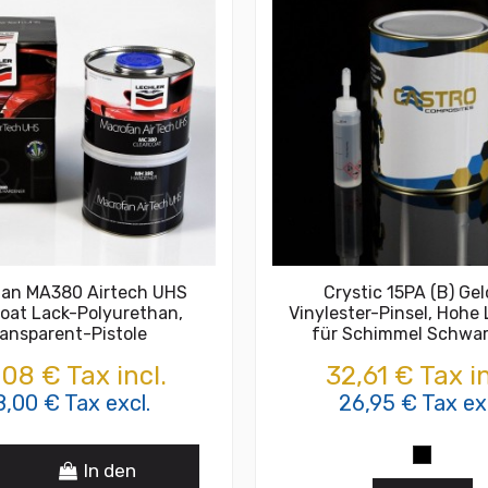
an MA380 Airtech UHS
Crystic 15PA (B) Ge
oat Lack-Polyurethan,
Vinylester-Pinsel, Hohe
ransparent-Pistole
für Schimmel Schwa
08 € Tax incl.
32,61 € Tax in
,00 € Tax excl.
26,95 € Tax exc
In den