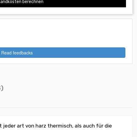
andkosten berechnen
Read feedbacks
)
eder art von harz thermisch, als auch für die