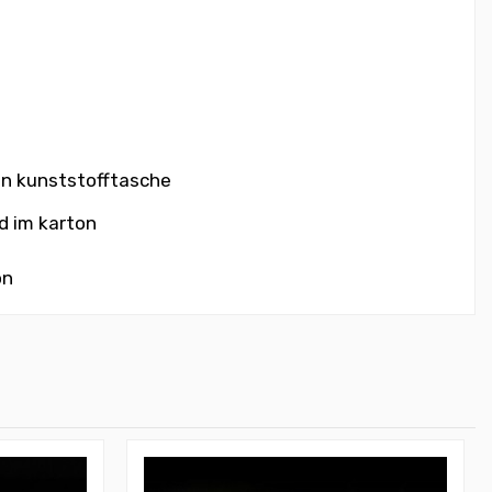
 in kunststofftasche
d im karton
on