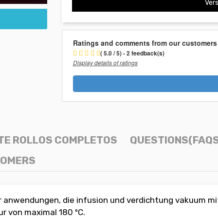
Vers
Ratings and comments from our customers
( 5.0 / 5) - 2 feedback(s)
Display details of ratings
TE ROLLOS COMPLETOS
QUESTIONS(FAQS
TOMERS
 anwendungen, die infusion und verdichtung vakuum mit j
ur von maximal 180 ºC.