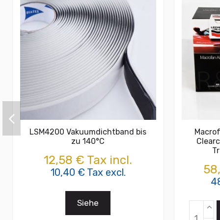
LSM4200 Vakuumdichtband bis
Macrof
zu 140°C
Clearc
T
12,58 € Tax incl.
58,
10,40 € Tax excl.
48
Siehe