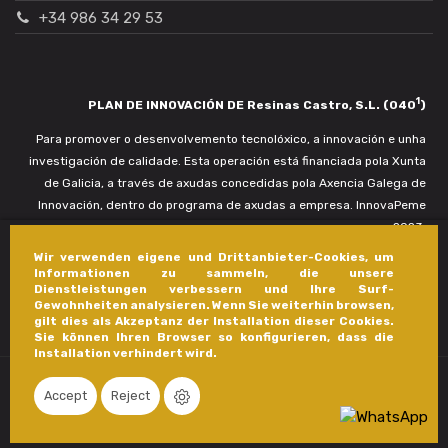
+34 986 34 29 53
1
PLAN DE INNOVACIÓN DE Resinas Castro, S.L. (040
)
Para promover o desenvolvemento tecnolóxico, a innovación e unha
investigación de calidade. Esta operación está financiada pola Xunta
de Galicia, a través de axudas concedidas pola Axencia Galega de
Innovación, dentro do programa de axudas a empresa. InnovaPeme
2023.
Wir verwenden eigene und Drittanbieter-Cookies, um
Informationen zu sammeln, die unsere
Dienstleistungen verbessern und Ihre Surf-
Gewohnheiten analysieren. Wenn Sie weiterhin browsen,
gilt dies als Akzeptanz der Installation dieser Cookies.
Sie können Ihren Browser so konfigurieren, dass die
Installation verhindert wird.
Accept
Reject