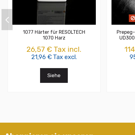
1077 Härter für RESOLTECH
Prepeg
1070 Harz
UD300
26,57 € Tax incl.
114
21,96 € Tax excl.
9
Siehe