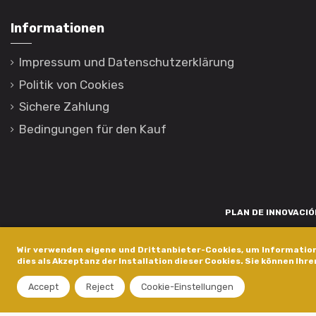
Informationen
Impressum und Datenschutzerklärung
Politik von Cookies
Sichere Zahlung
Bedingungen für den Kauf
PLAN DE INNOVACIÓN
Para promover o desenvolvemento tecnolóxico, a innovación e unha invest
Wir verwenden eigene und Drittanbieter-Cookies, um Information
está financiada pola Xunta de Galicia, a través de axudas concedida
dies als Akzeptanz der Installation dieser Cookies. Sie können Ihre
dentro do programa de a
Accept
Reject
Cookie-Einstellungen