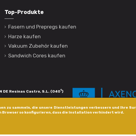
Top-Produkte
Fasern und Prepregs kaufen
Harze kaufen
Vakuum Zubehör kaufen
Sandwich Cores kaufen
1
 DE Resinas Castro, S.L. (040
)
igación de calidade. Esta operación
en zu sammeln, die unsere Dienstleistungen verbessern und Ihre Sur
s pola Axencia Galega de Innovación,
n Browser so konfigurieren, dass die Installation verhindert wird.
xudas a empresa. InnovaPeme 2023.