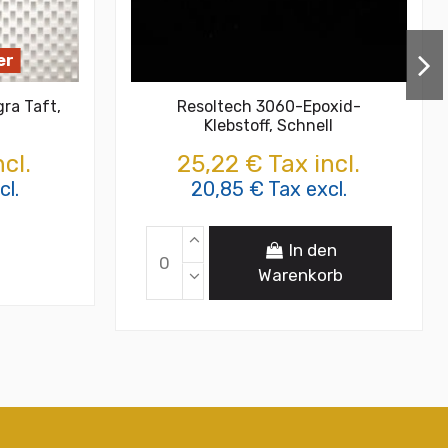
er
ra Taft,
Resoltech 3060-Epoxid-
Klebstoff, Schnell
cl.
25,22 € Tax incl.
cl.
20,85 € Tax excl.
In den
Warenkorb