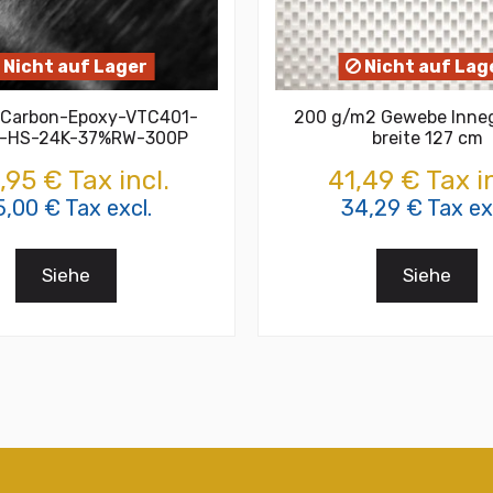
Nicht auf Lager
Nicht auf Lag
-Carbon-Epoxy-VTC401-
200 g/m2 Gewebe Inneg
-HS-24K-37%RW-300P
breite 127 cm
,95 € Tax incl.
41,49 € Tax in
5,00 € Tax excl.
34,29 € Tax ex
Siehe
Siehe