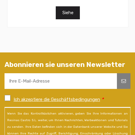
Siehe
Abonnieren sie unseren Newsletter
Ich akzeptiere die Geschäftsbedingungen
*
Wenn Sie das Kontrollkästchen aktivieren, geben Sie Ihre Informationen an
Resinas Castro S.L. weiter, um Ihnen Nachrichten, Werbeaktionen und Tutorials
zu senden. Ihre Daten befinden sich in der Datenbank unserer Website und Sie
können Ihre Rechte auf Zugriff, Berichtigung, Einschränkung oder Löschung